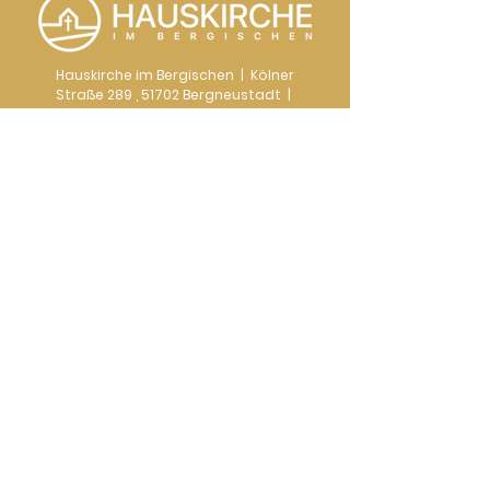
Hauskirche im Bergischen | Kölner
Straße 289 , 51702 Bergneustadt |
kontakt@hauskircheimbergischen.
de
Rechtsform & Finanzen
Die Hauskirche im Bergischen ist Mitglied im
ChristusForum Deutschland, ein Bereich des
Bund Evangelisch-Freikirchlicher Gemeinden
in Deutschland K.d.ö.R.
Wir finanzieren uns ausschließlich durch
Spenden
Spar- und Kreditbank Bad Homburg,
IBAN DE71 5009 2100 0000 4000 09
BIC GENODE51BH2
Impressum
Datenschutz